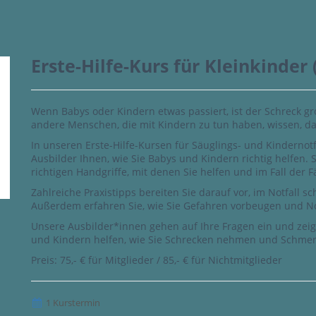
Erste-Hilfe-Kurs für Kleinkinder (
Wenn Babys oder Kindern etwas passiert, ist der Schreck gr
andere Menschen, die mit Kindern zu tun haben, wissen, das
In unseren Erste-Hilfe-Kursen für Säuglings- und Kinderno
Ausbilder Ihnen, wie Sie Babys und Kindern richtig helfen.
richtigen Handgriffe, mit denen Sie helfen und im Fall der 
Zahlreiche Praxistipps bereiten Sie darauf vor, im Notfall s
Außerdem erfahren Sie, wie Sie Gefahren vorbeugen und No
Unsere Ausbilder*innen gehen auf Ihre Fragen ein und zeig
und Kindern helfen, wie Sie Schrecken nehmen und Schmer
Preis: 75,- € für Mitglieder / 85,- € für Nichtmitglieder
1 Kurstermin