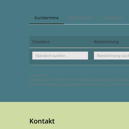
Kurstermine
Mehr Details
Kursleiter
Standort
Bezeichnung
*
steuerfrei
Mitgliedspreise werden innerhalb des Buchungsprozess ange
Preise für Kundengruppen werden bereits in der Liste berücksi
Kontakt