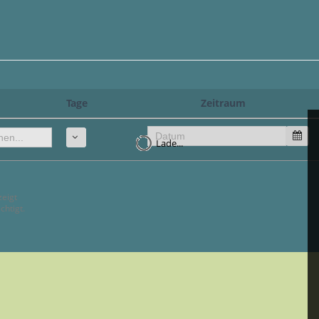
Tage
Zeitraum
Lade...
zeigt
chtigt.