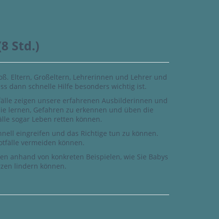
8 Std.)
oß. Eltern, Großeltern, Lehrerinnen und Lehrer und
s dann schnelle Hilfe besonders wichtig ist.
tfälle zeigen unsere erfahrenen Ausbilderinnen und
 Sie lernen, Gefahren zu erkennen und üben die
Fälle sogar Leben retten können.
chnell eingreifen und das Richtige tun zu können.
tfälle vermeiden können.
en anhand von konkreten Beispielen, wie Sie Babys
zen lindern können.