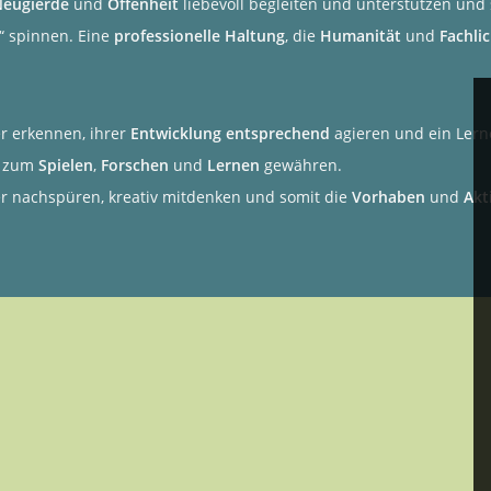
Neugierde
und
Offenheit
liebevoll begleiten und unterstützen und
“ spinnen. Eine
professionelle Haltung
, die
Humanität
und
Fachli
r erkennen, ihrer
Entwicklung entsprechend
agieren und ein Ler
zum
Spielen
,
Forschen
und
Lernen
gewähren.
er nachspüren, kreativ mitdenken und somit die
Vorhaben
und
Akt