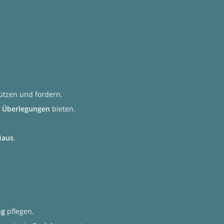
ützen und fordern.
 Überlegungen
bieten.
Haus
.
og
pflegen.