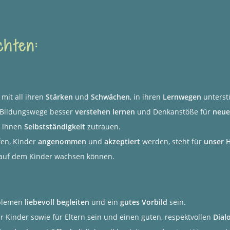
chten:
, mit all ihren
Stärken
und
Schwächen
, in ihren
Lernwegen
unterst
Bildungswege besser
verstehen lernen
und Denkanstöße für
neue
 ihnen
Selbstständigkeit
zutrauen.
fen, Kinder
angenommen
und
akzeptiert
werden, steht für
unser 
 auf dem Kinder wachsen können.
oblemen
liebevoll begleiten
und ein
gutes Vorbild
sein.
r Kinder sowie für Eltern sein und einen guten, respektvollen
Dial