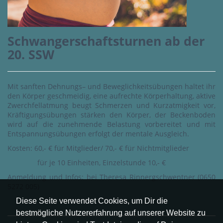
Schwangerschaftsturnen ab der
20. SSW
Mit sanften Dehnungs– und Beweglichkeitsübungen haltet ihr
den Körper geschmeidig, eine aufrechte Körperhaltung, aktive
Zwerchfellatmung beugt Schmerzen und Kurzatmigkeit vor,
Kräftigungsübungen stärken den Körper, der Beckenboden
wird auf die zunehmende Belastung vorbereitet und mit
Entspannungsübungen erfolgt der mentale Ausgleich.
Kosten: 60,- € für Mitglieder/ 70,- € für Nichtmitglieder
für je 10 Einheiten, Einzelstunde 10,- €
Anmeldung und Infos: bei Theresa Rinnergschwentner (0650
5272 005)
Diese Seite verwendet Cookies, um Dir die
bestmögliche Nutzererfahrung auf unserer Website zu