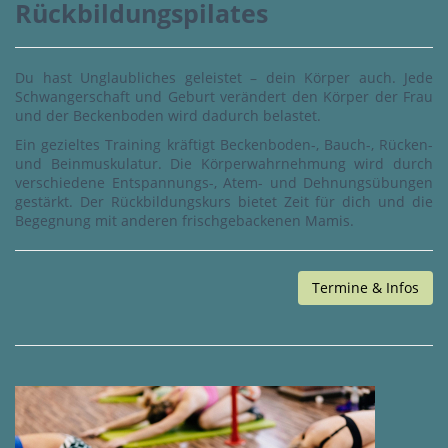
Rückbildungspilates
Du hast Unglaubliches geleistet – dein Körper auch. Jede
Schwangerschaft und Geburt verändert den Körper der Frau
und der Beckenboden wird dadurch belastet.
Ein gezieltes Training kräftigt Beckenboden-, Bauch-, Rücken-
und Beinmuskulatur. Die Körperwahrnehmung wird durch
verschiedene Entspannungs-, Atem- und Dehnungsübungen
gestärkt. Der Rückbildungskurs bietet Zeit für dich und die
Begegnung mit anderen frischgebackenen Mamis.
Termine & Infos