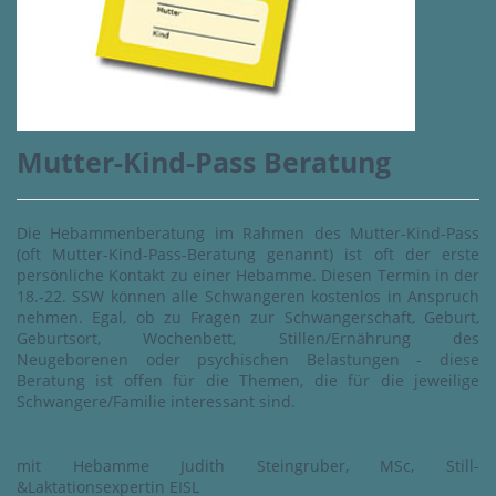
Mutter-Kind-Pass Beratung
Die Hebammenberatung im Rahmen des Mutter-Kind-Pass
(oft Mutter-Kind-Pass-Beratung genannt) ist oft der erste
persönliche Kontakt zu einer Hebamme. Diesen Termin in der
18.-22. SSW können alle Schwangeren kostenlos in Anspruch
nehmen. Egal, ob zu Fragen zur Schwangerschaft, Geburt,
Geburtsort, Wochenbett, Stillen/Ernährung des
Neugeborenen oder psychischen Belastungen - diese
Beratung ist offen für die Themen, die für die jeweilige
Schwangere/Familie interessant sind.
mit Hebamme Judith Steingruber, MSc, Still-
&Laktationsexpertin EISL