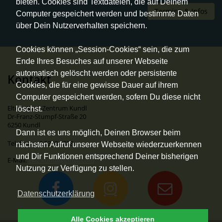
bieten. Cookies sind Textdateien, die auf Deinem
Termine & Infos
Computer gespeichert werden und bestimmte Daten
über Dein Nutzerverhalten speichern.
Cookies können „Session-Cookies“ sein, die zum
Ende Ihres Besuches auf unserer Webseite
automatisch gelöscht werden oder persistente
Kontakt
Cookies, die für eine gewisse Dauer auf ihrem
Computer gespeichert werden, sofern Du diese nicht
Eltern-Kind-Zentrum Kundl
löschst.
Dr-Franz-Stumpf-Straße 20
6250 Kundl
Dann ist es uns möglich, Deinen Browser beim
Telefon: +43 5338 6383
nächsten Aufruf unserer Webseite wiederzuerkennen
und Dir Funktionen entsprechend Deiner bisherigen
E-Mail:
ekiz.kundl@gmail.com
Nutzung zur Verfügung zu stellen.
Datenschutzerklärung
Alle Cookies akzeptieren