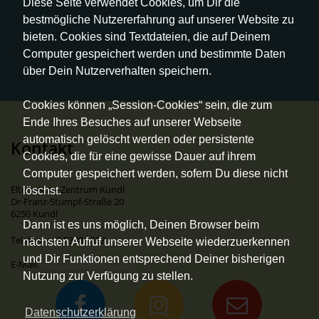
Diese Seite verwendet Cookies, um Dir die
bestmögliche Nutzererfahrung auf unserer Website zu
bieten. Cookies sind Textdateien, die auf Deinem
Computer gespeichert werden und bestimmte Daten
*
steuerfrei
über Dein Nutzerverhalten speichern.
Cookies können „Session-Cookies“ sein, die zum
Ende Ihres Besuches auf unserer Webseite
automatisch gelöscht werden oder persistente
Kontakt
Cookies, die für eine gewisse Dauer auf ihrem
Computer gespeichert werden, sofern Du diese nicht
Eltern-Kind-Zentrum Kundl
löschst.
Dr-Franz-Stumpf-Straße 20
6250 Kundl
Dann ist es uns möglich, Deinen Browser beim
Telefon: +43 5338 6383
nächsten Aufruf unserer Webseite wiederzuerkennen
und Dir Funktionen entsprechend Deiner bisherigen
E-Mail:
ekiz.kundl@gmail.com
Nutzung zur Verfügung zu stellen.
Datenschutzerklärung