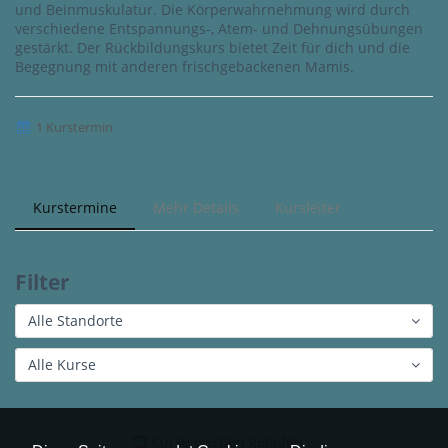
und Beinmuskulatur. Die Körperwahrnehmung wird durch
verschiedene Entspannungs-, Atem- und Dehnungsübungen
gestärkt. Der Rückbildungskurs bietet Zeit für dich und die
Begegnung mit anderen frischgebackenen Mamis.
1 Kurstermin
Kurstermine
Mehr Details
Kursleiter
Filter
Alle Standorte
Alle Kurse
Kurse werden geladen...