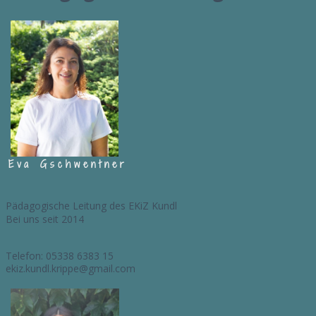
Eva Gschwentner
Pädagogische Leitung des EKiZ Kundl
Bei uns seit 2014
Telefon: 05338 6383 15
ekiz.kundl.krippe@gmail.com