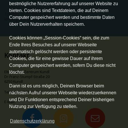
bestmögliche Nutzererfahrung auf unserer Website zu
bieten. Cookies sind Textdateien, die auf Deinem
Telefon:
0670 500 50 63
Computer gespeichert werden und bestimmte Daten
kindergarten.novartis@gmail.com
über Dein Nutzerverhalten speichern.
Cookies können „Session-Cookies“ sein, die zum
Ende Ihres Besuches auf unserer Webseite
automatisch gelöscht werden oder persistente
Kontakt
Cookies, die für eine gewisse Dauer auf ihrem
Computer gespeichert werden, sofern Du diese nicht
Eltern-Kind-Zentrum Kundl
löschst.
Dr-Franz-Stumpf-Straße 20
6250 Kundl
Dann ist es uns möglich, Deinen Browser beim
Telefon: +43 5338 6383
nächsten Aufruf unserer Webseite wiederzuerkennen
und Dir Funktionen entsprechend Deiner bisherigen
E-Mail:
ekiz.kundl@gmail.com
Nutzung zur Verfügung zu stellen.
Datenschutzerklärung