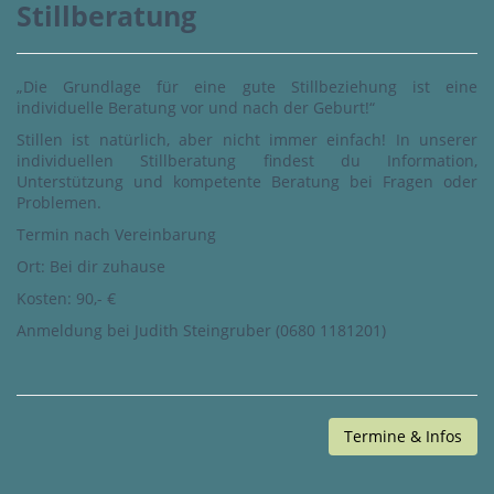
Stillberatung
„Die Grundlage für eine gute Stillbeziehung ist eine
individuelle Beratung vor und nach der Geburt!“
Stillen ist natürlich, aber nicht immer einfach! In unserer
individuellen Stillberatung findest du Information,
Unterstützung und kompetente Beratung bei Fragen oder
Problemen.
Termin nach Vereinbarung
Ort: Bei dir zuhause
Kosten: 90,- €
Anmeldung bei Judith Steingruber (0680 1181201)
Termine & Infos