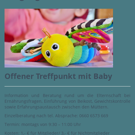
Offener Treffpunkt mit Baby
Information und Beratung rund um die Elternschaft bei
Ernährungsfragen, Einführung von Beikost, Gewichtskontrolle
sowie Erfahrungsaustausch zwischen den Müttern.
Einzelberatung nach tel. Absprache: 0660 6573 669
Termin: montags von 9:30 – 11:00 Uhr
Kosten: 1,- € für Mitglieder/ 3,- € für Nichtmitglieder