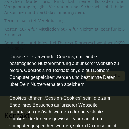
zwischen Mutter und Kind, löst kleine Blockaden und
Verspannungen, gibt Vertrauen und Sicherheit, hilft beim
Ankommen und stärkt das Immunsystem.
Termin: nach tel. Vereinbarung
Kosten: 50,- € für Mitglieder/ 60,- € für Nichtmitglieder für je 5
Einheiten
Anmeldung und Infos: bei Theresa Rinnergschwentner (0650
5272 005)
Diese Seite verwendet Cookies, um Dir die
bestmögliche Nutzererfahrung auf unserer Website zu
bieten. Cookies sind Textdateien, die auf Deinem
Termine & Infos
Computer gespeichert werden und bestimmte Daten
über Dein Nutzerverhalten speichern.
Cookies können „Session-Cookies“ sein, die zum
Ende Ihres Besuches auf unserer Webseite
automatisch gelöscht werden oder persistente
Kontakt
Cookies, die für eine gewisse Dauer auf ihrem
Computer gespeichert werden, sofern Du diese nicht