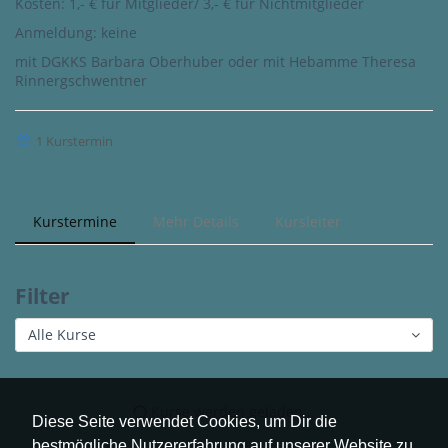
Kosten: 1,- € für Mitglieder/ 3,- € für Nichtmitglieder
Anmeldung: keine
mit DGKKS Barbara Oberhuber oder mit Hebamme Theresa
Rinnergschwentner
1 Kurstermin
Kurstermine
Mehr Details
Kursleiter
Filter
Alle Kurse
Kurse werden geladen...
Diese Seite verwendet Cookies, um Dir die
bestmögliche Nutzererfahrung auf unserer Website zu