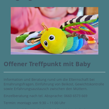
Offener Treffpunkt mit Baby
Information und Beratung rund um die Elternschaft bei
Ernährungsfragen, Einführung von Beikost, Gewichtskontrolle
sowie Erfahrungsaustausch zwischen den Müttern.
Einzelberatung nach tel. Absprache: 0660 6573 669
Termin: montags von 9:30 – 11:00 Uhr