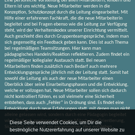
Eine persönliche Vorstellung bei allen Mitarbeitern, Kindern und
Eltern ist uns wichtig. Neue Mitarbeiter werden in die
Konzeption, Schutzkonzept durch die Leitung eingearbeitet. Mit
Hilfe einer erfahrenen Fachkraft, die die neue Mitarbeiterin
begleitet und bei Fragen ebenso wie die Leitung zur Verfügung
steht, wird der Verhaltenskodex unserer Einrichtung vermittelt.
Auch geschieht dies durch Gruppenteamgespräche, indem man
sich gegenseitig ein Feedback geben kann. Dies ist auch Thema
bei regelmäßigen Teamsitzungen. Hier kann man
pädagogisches Handeln/Reaktion reflektieren. Zudem findet ein
regelmäßiger kollegialer Austausch statt. Bei neuen
Mitarbeitern finden zusätzlich nach Bedarf auch mehrere
Entwicklungsgespräche jährlich mit der Leitung statt. Somit hat
sowohl die Leitung als auch der neue Mitarbeiter einen
Überblick über seine Einarbeitungsphasen und die Entwicklung,
welche er vollzogen hat. Neue Mitarbeiter sollen sich dadurch
nicht kontrolliert fühlen, es soll vielmehr eine Sicherheit
entstehen, dass auch „Fehler“ in Ordnung sind. Es findet eine
Entwicklung durch neue Erfahrungen statt, mit denen man nicht
alleine gelassen wird, sondern durch eine Pädagogin begleitet
wird. Dadurch gewinnen die neuen Mitarbeiter Orientierung,
Diese Seite verwendet Cookies, um Dir die
Sicherheit und es soll ein gemeinsamer Weg entstehen.
bestmögliche Nutzererfahrung auf unserer Website zu