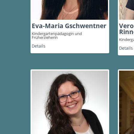
Eva-Maria Gschwentner
Vero
Rinn
Kindergartenpädagogin und
Früherzieherin
Kinderg
Details
Details