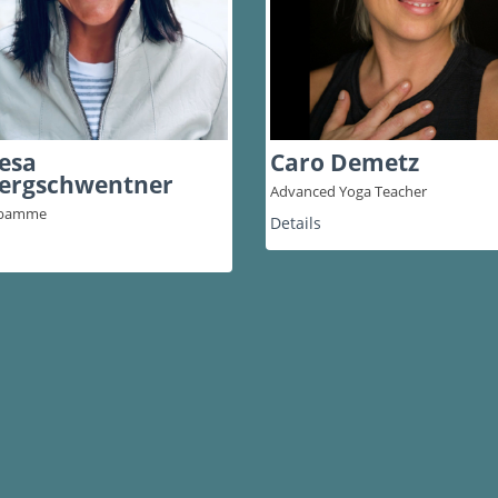
esa
Caro Demetz
ergschwentner
Advanced Yoga Teacher
ebamme
Details