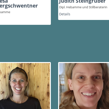
esa
Judith Steingruber
ergschwentner
Dipl. Hebamme und Stillberaterin
ebamme
Details