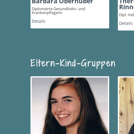
Barbara Oberhuber
Ther
Rinn
Diplomierte Gesundheits- und
Krankenpflegerin
Dipl. H
Details
Details
Eltern
-
Kind-Gruppen