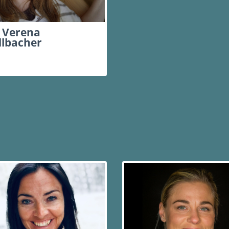
 Verena
lbacher