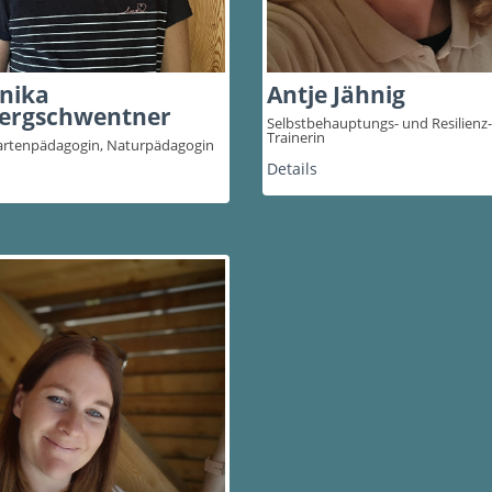
nika
Antje Jähnig
ergschwentner
Selbstbehauptungs- und Resilienz-
Trainerin
artenpädagogin, Naturpädagogin
Details