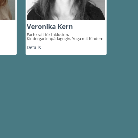
Veronika Kern
Fachkraft für Inklusion,
Kindergartenpädagogin, Yoga mit Kindern
Details