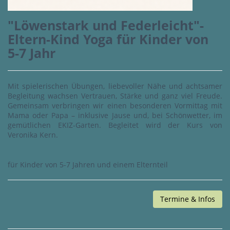
"Löwenstark und Federleicht"-
Eltern-Kind Yoga für Kinder von
5-7 Jahr
Mit spielerischen Übungen, liebevoller Nähe und achtsamer
Begleitung wachsen Vertrauen, Stärke und ganz viel Freude.
Gemeinsam verbringen wir einen besonderen Vormittag mit
Mama oder Papa – inklusive Jause und, bei Schönwetter, im
gemütlichen EKIZ-Garten. Begleitet wird der Kurs von
Veronika Kern.
für Kinder von 5-7 Jahren und einem Elternteil
Termine & Infos