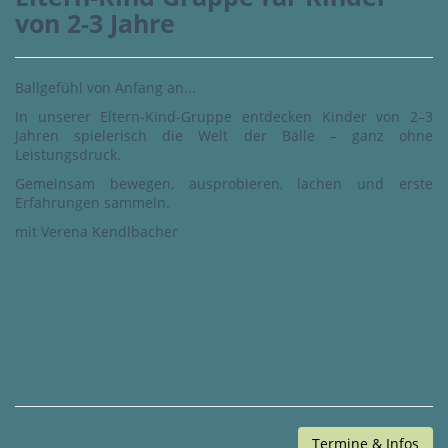
von 2-3 Jahre
Ballgefühl von Anfang an...
In unserer Eltern-Kind-Gruppe entdecken Kinder von 2–3
Jahren spielerisch die Welt der Bälle – ganz ohne
Leistungsdruck.
Gemeinsam bewegen, ausprobieren, lachen und erste
Erfahrungen sammeln.
mit Verena Kendlbacher
Termine & Infos