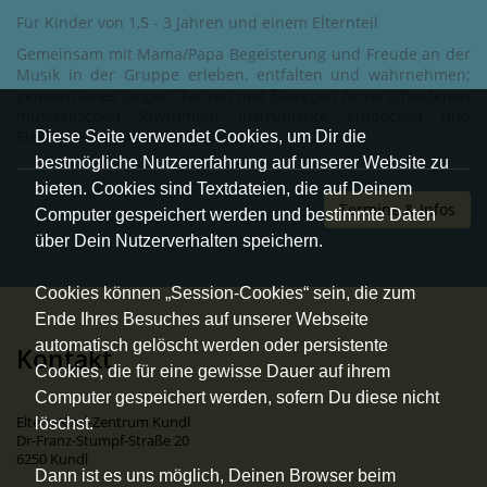
Für Kinder von 1,5 - 3 Jahren und einem Elternteil
Gemeinsam mit Mama/Papa Begeisterung und Freude an der
Musik in der Gruppe erleben, entfalten und wahrnehmen;
gemeinsames Singen, Tanzen und Bewegen zu verschiedenen
musikalischen Rhythmen; Instrumente entdecken und
Elemente der Musik kennenlernen.
Diese Seite verwendet Cookies, um Dir die
bestmögliche Nutzererfahrung auf unserer Website zu
bieten. Cookies sind Textdateien, die auf Deinem
Termine & Infos
Computer gespeichert werden und bestimmte Daten
über Dein Nutzerverhalten speichern.
Cookies können „Session-Cookies“ sein, die zum
Ende Ihres Besuches auf unserer Webseite
automatisch gelöscht werden oder persistente
Kontakt
Cookies, die für eine gewisse Dauer auf ihrem
Computer gespeichert werden, sofern Du diese nicht
Eltern-Kind-Zentrum Kundl
löschst.
Dr-Franz-Stumpf-Straße 20
6250 Kundl
Dann ist es uns möglich, Deinen Browser beim