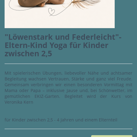
"Löwenstark und Federleicht"-
Eltern-Kind Yoga für Kinder
zwischen 2,5
Mit spielerischen Übungen, liebevoller Nähe und achtsamer
Begleitung wachsen Vertrauen, Stärke und ganz viel Freude.
Gemeinsam verbringen wir einen besonderen Vormittag mit
Mama oder Papa – inklusive Jause und, bei Schönwetter, im
gemütlichen EKIZ-Garten. Begleitet wird der Kurs von
Veronika Kern
für Kinder zwischen 2,5 - 4 Jahren und einem Elternteil