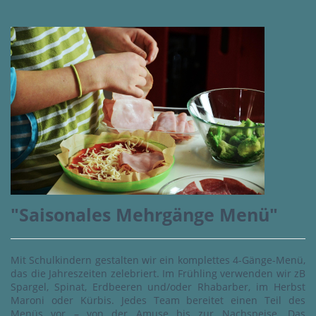
"Saisonales Mehrgänge Menü"
Mit Schulkindern gestalten wir ein komplettes 4-Gänge-Menü,
das die Jahreszeiten zelebriert. Im Frühling verwenden wir zB
Spargel, Spinat, Erdbeeren und/oder Rhabarber, im Herbst
Maroni oder Kürbis. Jedes Team bereitet einen Teil des
Menüs vor – von der Amuse bis zur Nachspeise. Das