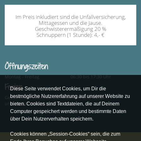
Im Preis inkludiert sind die Unfallversicherung,
Mittagessen und die Jause.
Geschwisterermäßigung 20 %
Schnuppern (1 Stunde): 4,- €
Öffnungszeiten
Montag - Freitag
06:30 bis 17:30 Uhr
Ferien
Diese Seite verwendet Cookies, um Dir die
bestmögliche Nutzererfahrung auf unserer Website zu
Geschlossen zwischen Weihnachten und Neujahr
und die letzten 2 Augustwochen
bieten. Cookies sind Textdateien, die auf Deinem
Computer gespeichert werden und bestimmte Daten
über Dein Nutzerverhalten speichern.
Cookies können „Session-Cookies“ sein, die zum