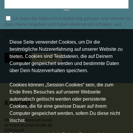
Ich habe die
Datenschutzerklärung
gelesen und stimme zu,
dass meine Angaben und Daten elektronisch erhoben und
gespeichert werden. Diese Einwilligung kann jederzeit per E-
Mail an
ekiz.kundl@gmail.com
widerrufen werden.
*
Diese Seite verwendet Cookies, um Dir die
*
Pflichtangaben
bestmögliche Nutzererfahrung auf unserer Website zu
bieten. Cookies sind Textdateien, die auf Deinem
Senden
Abbrechen
Computer gespeichert werden und bestimmte Daten
über Dein Nutzerverhalten speichern.
Cookies können „Session-Cookies“ sein, die zum
Ende Ihres Besuches auf unserer Webseite
automatisch gelöscht werden oder persistente
Kontakt
Cookies, die für eine gewisse Dauer auf ihrem
Computer gespeichert werden, sofern Du diese nicht
Eltern-Kind-Zentrum Kundl
löschst.
Dr-Franz-Stumpf-Straße 20
6250 Kundl