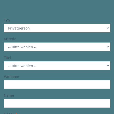
Typ
Anrede
Titel
Vorname
Name