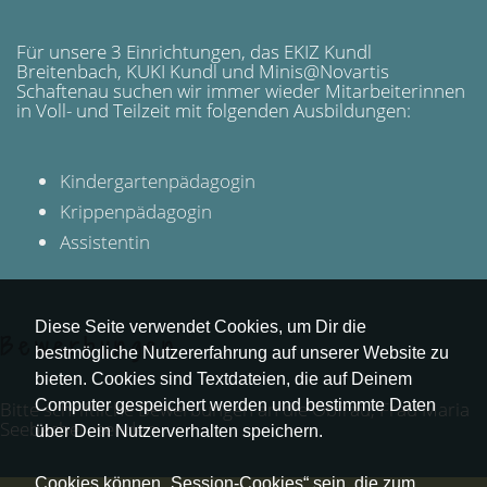
Für unsere 3 Einrichtungen, das EKIZ Kundl
Breitenbach, KUKI Kundl und Minis@Novartis
Schaftenau suchen wir immer wieder Mitarbeiterinnen
in Voll- und Teilzeit mit folgenden Ausbildungen:
Kindergartenpädagogin
Krippenpädagogin
Assistentin
Diese Seite verwendet Cookies, um Dir die
Bewerbungen
bestmögliche Nutzererfahrung auf unserer Website zu
bieten. Cookies sind Textdateien, die auf Deinem
Computer gespeichert werden und bestimmte Daten
Bitte schriftliche Bewerbungen an die Obfrau, Frau Maria
Seebacher, senden.
über Dein Nutzerverhalten speichern.
Cookies können „Session-Cookies“ sein, die zum