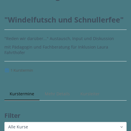
"Windelfutsch und Schnullerfee"
"Reden wir darüber..." Austausch, Input und Diskussion
mit Pädagogin und Fachberatung für Inklusion Laura
Fahrthofer
1 Kurstermin
Kurstermine
Mehr Details
Kursleiter
Filter
Alle Kurse