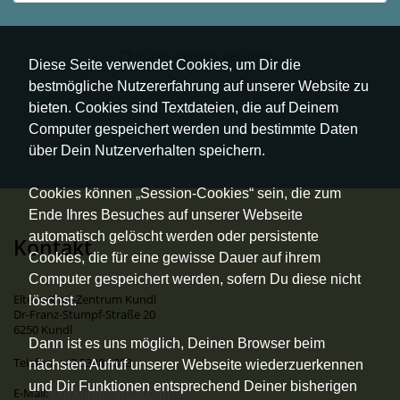
Kurse werden geladen...
Diese Seite verwendet Cookies, um Dir die
bestmögliche Nutzererfahrung auf unserer Website zu
bieten. Cookies sind Textdateien, die auf Deinem
Computer gespeichert werden und bestimmte Daten
*
steuerfrei
über Dein Nutzerverhalten speichern.
Cookies können „Session-Cookies“ sein, die zum
Ende Ihres Besuches auf unserer Webseite
automatisch gelöscht werden oder persistente
Kontakt
Cookies, die für eine gewisse Dauer auf ihrem
Computer gespeichert werden, sofern Du diese nicht
Eltern-Kind-Zentrum Kundl
löschst.
Dr-Franz-Stumpf-Straße 20
6250 Kundl
Dann ist es uns möglich, Deinen Browser beim
Telefon: +43 5338 6383
nächsten Aufruf unserer Webseite wiederzuerkennen
und Dir Funktionen entsprechend Deiner bisherigen
E-Mail:
ekiz.kundl@gmail.com