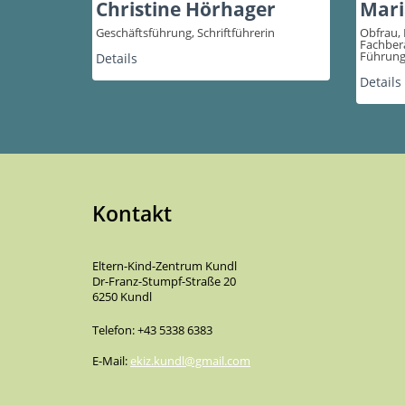
Christine Hörhager
Mari
Geschäftsführung, Schriftführerin
Obfrau,
Fachbera
Führung
Details
Details
Kontakt
Eltern-Kind-Zentrum Kundl
Dr-Franz-Stumpf-Straße 20
6250 Kundl
Telefon: +43 5338 6383
E-Mail:
ekiz.kundl@gmail.com