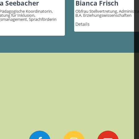
a Seebacher
Bianca Frisch
 Pädagogische Koordinatorin,
Obfrau Stellvertretung, Administra
tung für Inklusion,
B.A. Erziehungswissenschaften
smanagement, Sprachförderin
Details