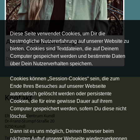
Diese Seite verwendet Cookies, um Dir die
Anna-Lena Silberberger
bestmögliche Nutzererfahrung auf unserer Website zu
bieten. Cookies sind Textdateien, die auf Deinem
Unterstützende Assistenzkraft
Computer gespeichert werden und bestimmte Daten
Details
über Dein Nutzerverhalten speichern.
Cookies können „Session-Cookies“ sein, die zum
Ende Ihres Besuches auf unserer Webseite
automatisch gelöscht werden oder persistente
Kontakt
Cookies, die für eine gewisse Dauer auf ihrem
Computer gespeichert werden, sofern Du diese nicht
Eltern-Kind-Zentrum Kundl
löschst.
Dr-Franz-Stumpf-Straße 20
6250 Kundl
Dann ist es uns möglich, Deinen Browser beim
Telefon: +43 5338 6383
nächsten Aufruf unserer Webseite wiederzuerkennen