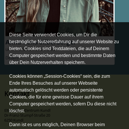
Diese Seite verwendet Cookies, um Dir die
Anna-Lena Silberberger
bestmögliche Nutzererfahrung auf unserer Website zu
bieten. Cookies sind Textdateien, die auf Deinem
Unterstützende Assistenzkraft
Computer gespeichert werden und bestimmte Daten
Details
über Dein Nutzerverhalten speichern.
Cookies können „Session-Cookies“ sein, die zum
Ende Ihres Besuches auf unserer Webseite
automatisch gelöscht werden oder persistente
Kontakt
Cookies, die für eine gewisse Dauer auf ihrem
Computer gespeichert werden, sofern Du diese nicht
Eltern-Kind-Zentrum Kundl
löschst.
Dr-Franz-Stumpf-Straße 20
6250 Kundl
Dann ist es uns möglich, Deinen Browser beim